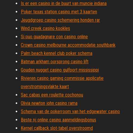
Is er een casino in de buurt van muncie indiana
Poker texas station casino met 3 kaarten
Jeugdgroep casino schemering honden rar
Wind creek casino kookles
Si puo guadagnare con casino online
Crown casino melbourne accommodatie southbank
Palm beach kennel club poker schema
Batman arkham oorsprong casino lift
Gouden nugget casino gulfport mississippi
Rivieren casino gaming commissie applicatie
overstromingsvlakte kaart
Sac cabas een roulette cochonou
Olivia newton john casino rama
Schema van de pokerroom van het edgewater casino
Beste nj online casino aanmeldingsbonus
Kernel callback slot-tabel overstroomd