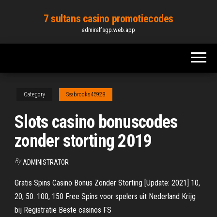
Skip
7 sultans casino promotiecodes
to
admiralfsgp.web.app
the
content
Category
Seabrooks45928
Slots casino bonuscodes
zonder storting 2019
By
ADMINISTRATOR
Gratis Spins Casino Bonus Zonder Storting [Update: 2021] 10,
20, 50. 100, 150 Free Spins voor spelers uit Nederland Krijg
bij Registratie Beste casinos FS