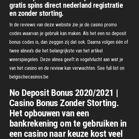
gratis spins direct nederland registratie
en zonder storting.
In de reviews van deze website zie je de casino promo
codes waarvan je gebruik kan maken. Als het een no deposit
bonus codes is, dan zeggen zij dat ook. Daarna volgen één of
twee alinea’s die het belangrijkste van het artikel
weerspiegelen. Deze alinea geeft in vogelvlucht aan wat je
van het casino en de review kan verwachten. See full list on
belgischecasinos.be
No Deposit Bonus 2020/2021 |
Casino Bonus Zonder Storting.
Het opbouwen van een
bankrekening om te gebruiken in
een casino naar keuze kost veel