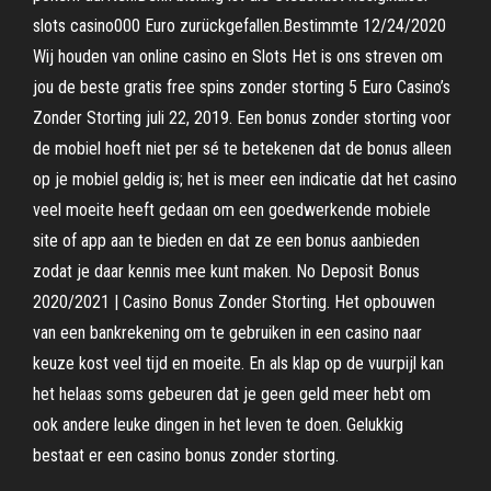
slots casino000 Euro zurückgefallen.Bestimmte 12/24/2020
Wij houden van online casino en Slots Het is ons streven om
jou de beste gratis free spins zonder storting 5 Euro Casino’s
Zonder Storting juli 22, 2019. Een bonus zonder storting voor
de mobiel hoeft niet per sé te betekenen dat de bonus alleen
op je mobiel geldig is; het is meer een indicatie dat het casino
veel moeite heeft gedaan om een goedwerkende mobiele
site of app aan te bieden en dat ze een bonus aanbieden
zodat je daar kennis mee kunt maken. No Deposit Bonus
2020/2021 | Casino Bonus Zonder Storting. Het opbouwen
van een bankrekening om te gebruiken in een casino naar
keuze kost veel tijd en moeite. En als klap op de vuurpijl kan
het helaas soms gebeuren dat je geen geld meer hebt om
ook andere leuke dingen in het leven te doen. Gelukkig
bestaat er een casino bonus zonder storting.